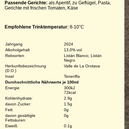
Passende Gerichte:
als Aperitif, zu Geflügel, Pasta,
Gerichte mit frischen Tomaten, Käse
Empfohlene Trinktemperatur:
8-10°C
Jahrgang
2024
Alkoholgehalt
13,0% vol.
Rebsorten
Listán Blanco, Listán
Negro
Herkunftsbezeichnung
Valle de La Orotava
(D.O.)
Insel
Teneriffa
Durchschnittliche Nährwerte je 100ml
Energie:
300kJ
72kcal
Kohlenhydrate:
2.9g
davon Zucker:
1.5g
Fett:
0g
davon gesättigte
0g
Fettsäuren:
Eiweiß:
0.1g