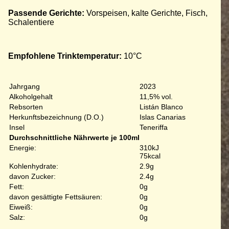
Passende Gerichte:
Vorspeisen, kalte Gerichte, Fisch,
Schalentiere
Empfohlene Trinktemperatur:
10°C
Jahrgang
2023
Alkoholgehalt
11,5% vol.
Rebsorten
Listán Blanco
Herkunftsbezeichnung (D.O.)
Islas Canarias
Insel
Teneriffa
Durchschnittliche Nährwerte je 100ml
Energie:
310kJ
75kcal
Kohlenhydrate:
2.9g
davon Zucker:
2.4g
Fett:
0g
davon gesättigte Fettsäuren:
0g
Eiweiß:
0g
Salz:
0g